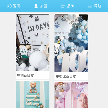
返回
加盟
品牌
导航
狗狗百日宴
史努比百日宴