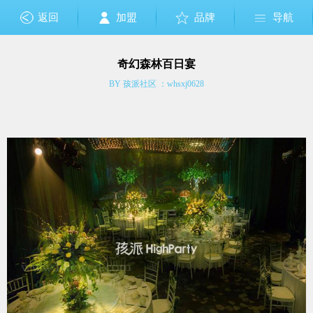
返回
加盟
品牌
导航
奇幻森林百日宴
BY 孩派社区 ：whsxj0628