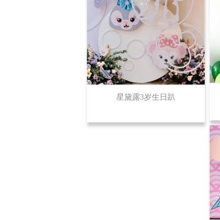
星黛露3岁生日趴