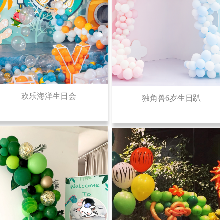
欢乐海洋生日会
独角兽6岁生日趴