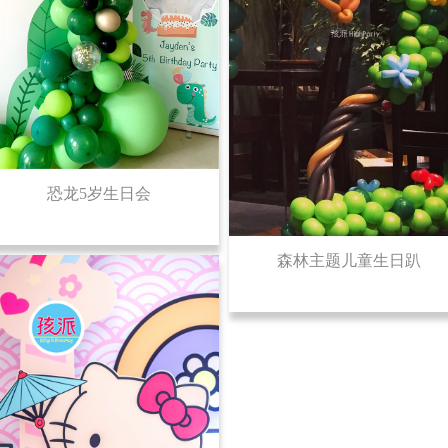
恐龙5岁生日会
森林主题儿童生日趴