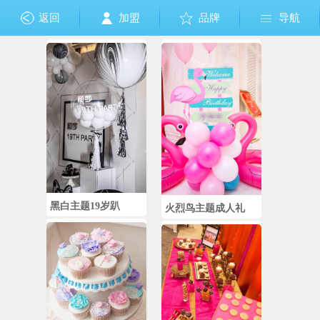
返回
加盟
品牌
导航
黑白主题19岁趴
火烈鸟主题成人礼