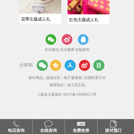
花季主题成人礼
红色主题成人礼
关注微信
关注微博
在线咨询
派对用品
|
孩派社区
|
电子邀请函
|
全国联系方式
保密协议
|
迪士尼正品
©孩派儿童派对 京ICP备13008822-3号
电话咨询
在线咨询
免费抢券
派对预订